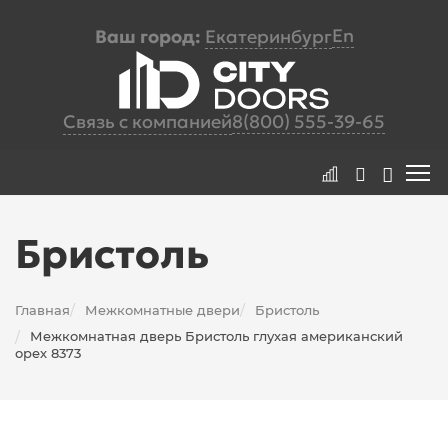
En
Ваш город:
Екатеринбург
Связь с компанией
8(800) 555-39-65
Бристоль
Главная
Межкомнатные двери
Бристоль
/
/
Межкомнатная дверь Бристоль глухая американский
/
орех 8373