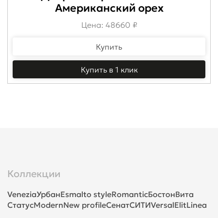
Американский орех
Цена: 48660 ₽
Купить
Купить в 1 клик
Коллекции
Venezia
Урбан
Esmalto style
Romantic
Бостон
Вита
Статус
Modern
New profile
Сенат
СИТИ
Versal
Elit
Linea