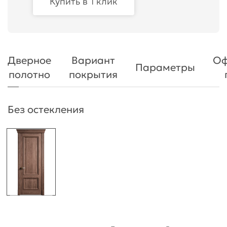
Купить в 1 клик
Дверное
Вариант
Оф
Параметры
полотно
покрытия
Без остекления