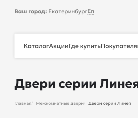
En
Ваш город:
Екатеринбург
Каталог
Акции
Где купить
Покупателя
Двери серии Лине
Главная
Межкомнатные двери
Двери серии Линея
/
/