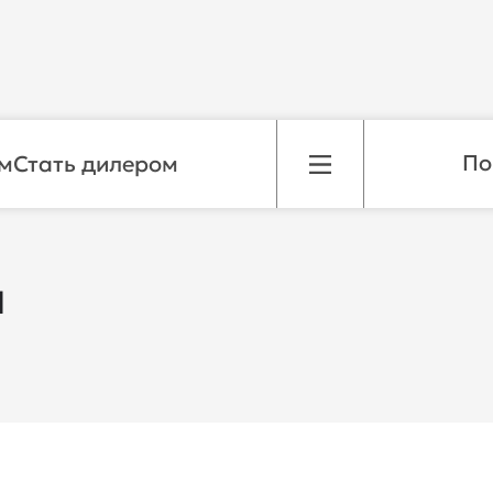
м
Стать дилером
я