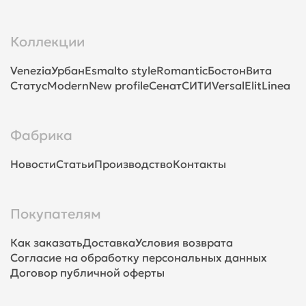
Коллекции
Venezia
Урбан
Esmalto style
Romantic
Бостон
Вита
Статус
Modern
New profile
Сенат
СИТИ
Versal
Elit
Linea
Фабрика
Новости
Статьи
Производство
Контакты
Покупателям
Как заказать
Доставка
Условия возврата
Согласие на обработку персональных данных
Договор публичной оферты