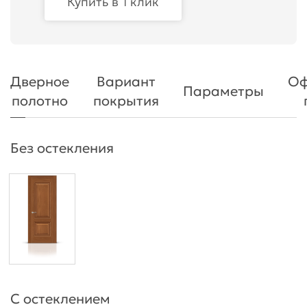
Купить в 1 клик
Дверное
Вариант
Оф
Параметры
полотно
покрытия
Без остекления
С остеклением