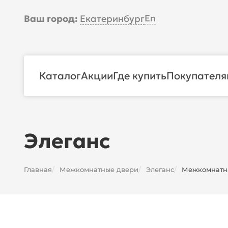
En
Ваш город:
Екатеринбург
Каталог
Акции
Где купить
Покупателя
Элеганс
Главная
Межкомнатные двери
Элеганс
Межкомнатна
/
/
/