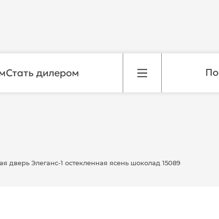
м
Стать дилером
я дверь Элеганс-1 остекленная ясень шоколад 15089