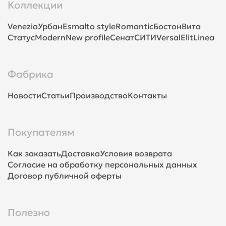
Коллекции
Venezia
Урбан
Esmalto style
Romantic
Бостон
Вита
Статус
Modern
New profile
Сенат
СИТИ
Versal
Elit
Linea
Фабрика
Новости
Статьи
Производство
Контакты
Покупателям
Как заказать
Доставка
Условия возврата
Согласие на обработку персональных данных
Договор публичной оферты
Полезно