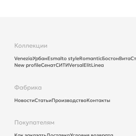
Коллекции
Venezia
Урбан
Esmalto style
Romantic
Бостон
Вита
Ст
New profile
Сенат
СИТИ
Versal
Elit
Linea
Фабрика
Новости
Статьи
Производство
Контакты
Покупателям
Как заказать
Доставка
Условия возврата