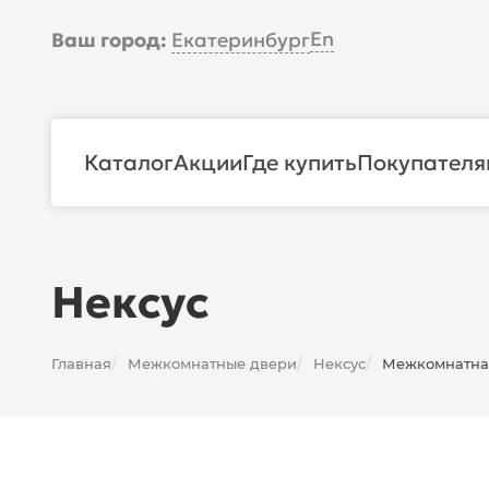
En
Ваш город:
Екатеринбург
Каталог
Акции
Где купить
Покупателя
Нексус
Главная
Межкомнатные двери
Нексус
Межкомнатная 
/
/
/