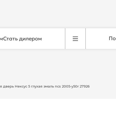
м
Стать дилером
дверь Нексус 5 глухая эмаль ncs 2005-y50r 27926