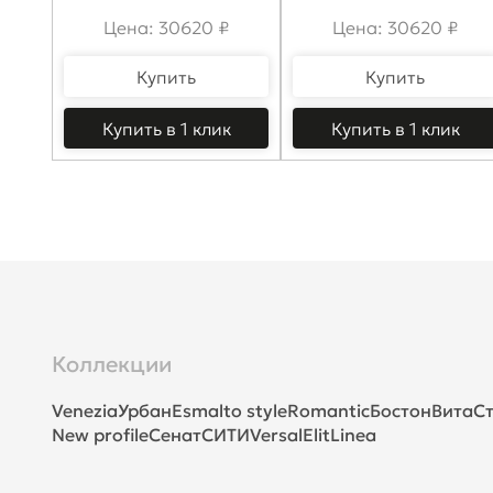
Цена: 30620 ₽
Цена: 30620 ₽
Купить
Купить
Купить в 1 клик
Купить в 1 клик
Коллекции
Venezia
Урбан
Esmalto style
Romantic
Бостон
Вита
Ст
New profile
Сенат
СИТИ
Versal
Elit
Linea