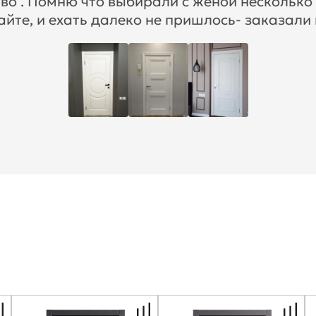
во . Помню что выбирали с женой несколько
айте, и ехать далеко не пришлось- заказали 