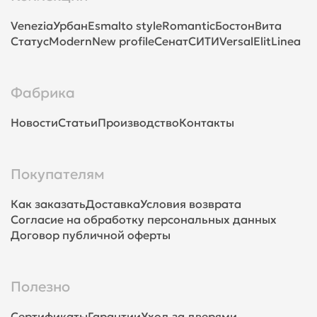
Venezia
Урбан
Esmalto style
Romantic
Бостон
Вита
Статус
Modern
New profile
Сенат
СИТИ
Versal
Elit
Linea
Фабрика
Новости
Статьи
Производство
Контакты
Покупателям
Как заказать
Доставка
Условия возврата
Согласие на обработку персональных данных
Договор публичной оферты
Полезно
Сертификаты
Гарантии
Уход за дверями